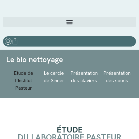
Le bio nettoyage
Etude de
Le cercle
Présentation
Présentation
l’Institut
de Sinner
des claviers
des souris
Pasteur
ÉTUDE
DU LABORATOIRE PASTEUR