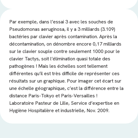
Par
exemple,
dans
l’essai
3
avec
les
souches
de
Pseudomonas
aeruginosa,
il
y
a
3
milliards
(3.109)
bactéries
par
clavier
après
contamination.
Après
la
décontamination,
on
dénombre
encore
0,17
milliards
sur
le
clavier
souple
contre
seulement
1000
pour
le
clavier
Tactys,
soit
l’élimination
quasi
totale
des
pathogènes
!
Mais
les
échelles
sont
tellement
différentes
qu’il
est
très
difficile
de
représenter
ces
résultats
sur
un
graphique.
Pour
imager
cet
écart
sur
une
échelle
géographique,
c’est
la
différence
entre
la
distance
Paris-Tokyo
et
Paris-
Versailles !
Laboratoire
Pasteur
de
Lille,
Service
d’expertise
en
Hygiène
Hospitalière
et
in
dustrielle, Nov. 2009.