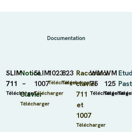
Documentation
SLIM
Notice
SLIM
1023
823
R
accourci
WM
WM
Etu
711
–
1007
Télécharger
Télécharger
clavier
75
125
Past
Télécharger
Clavier
Télécharger
711
Télécharger
Télécharge
Téléc
Télécharger
et
1007
Télécharger